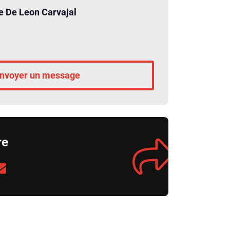
e De Leon Carvajal
nvoyer un message
re