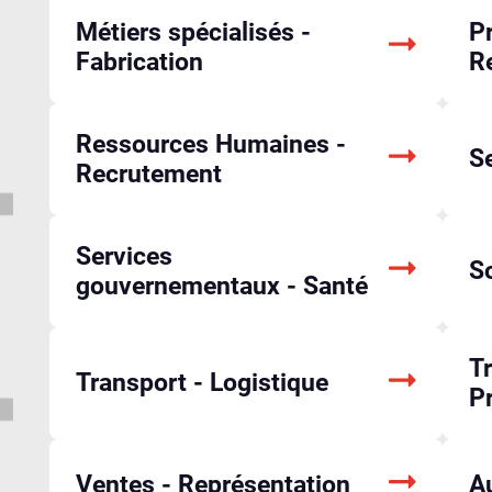
Métiers spécialisés -
Pr
Fabrication
R
Ressources Humaines -
Se
Recrutement
Services
So
gouvernementaux - Santé
Tr
Transport - Logistique
P
Ventes - Représentation
A