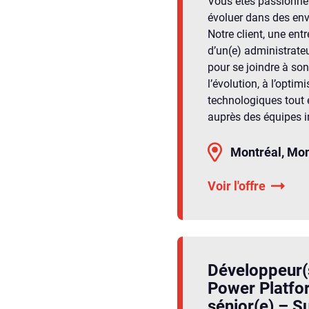
Vous êtes passionné(e
évoluer dans des en
Notre client, une entr
d’un(e) administrateu
pour se joindre à son
l’évolution, à l’opti
technologiques tout
auprès des équipes i
Montréal, Mon
Voir l'offre
Développeur(
Power Platfo
sénior(e) – S