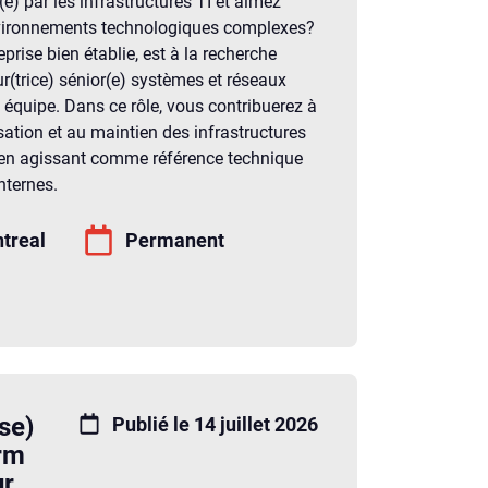
) par les infrastructures TI et aimez
vironnements technologiques complexes?
eprise bien établie, est à la recherche
r(trice) sénior(e) systèmes et réseaux
 équipe. Dans ce rôle, vous contribuerez à
misation et au maintien des infrastructures
 en agissant comme référence technique
nternes.
treal
Permanent
se)
Publié le 14 juillet 2026
rm
ur