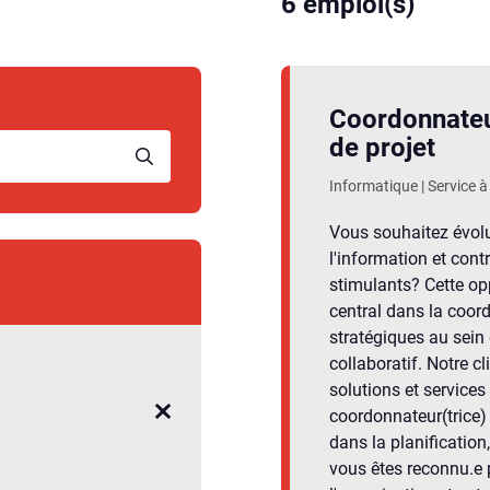
6
emploi(s)
Coordonnateu
de projet
Informatique | Service à 
Vous souhaitez évol
l'information et cont
stimulants? Cette op
central dans la coordi
stratégiques au sei
collaboratif. Notre c
solutions et services 
coordonnateur(trice) 
dans la planification,
vous êtes reconnu.e p